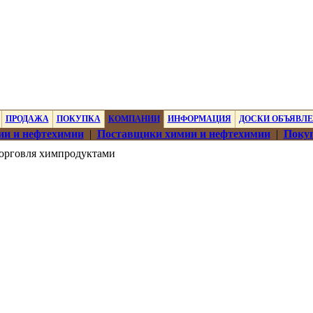
ПРОДАЖА
ПОКУПКА
КОМПАНИИ
ИНФОРМАЦИЯ
ДОСКИ ОБЪЯВЛ
ии и нефтехимии
|
Поставщики химии и нефтехимии
|
Покуп
орговля химпродуктами