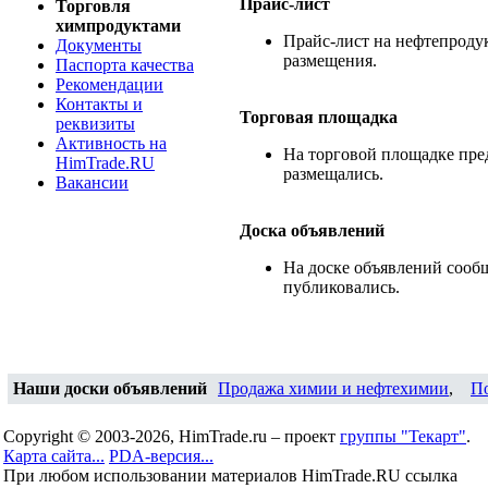
Прайс-лист
Торговля
химпродуктами
Прайс-лист на нефтепродук
Документы
размещения.
Паспорта качества
Рекомендации
Контакты и
Торговая площадка
реквизиты
Активность на
На торговой площадке пре
HimTrade.RU
размещались.
Вакансии
Доска объявлений
На доске объявлений сооб
публиковались.
Наши доски объявлений
Продажа химии и нефтехимии
,
П
Copyright © 2003-2026, HimTrade.ru – проект
группы "Текарт"
.
Карта сайта...
PDA-версия...
При любом использовании материалов HimTrade.RU ссылка