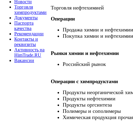
Новости
Торговля
Торговля нефтехимией
химпродуктами
Документы
Операции
Паспорта
качества
Продажа химии и нефтехими
Рекомендации
Покупка химии и нефтехими
Контакты и
реквизиты
Активность на
Рынки химии и нефтехимии
HimTrade.RU
Вакансии
Российский рынок
Операции c химпродуктами
Продукты неорганической хи
Продукты нефтехимии
Продукты оргсинтеза
Полимеры и сополимеры
Химическая продукция проча