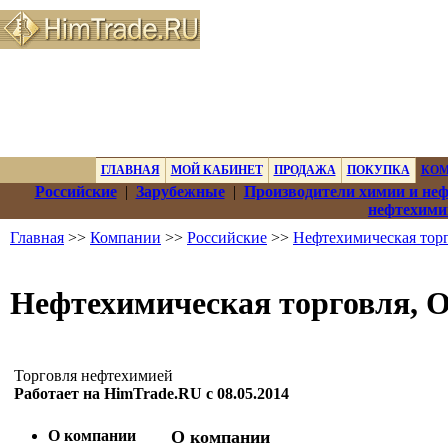
ГЛАВНАЯ
МОЙ КАБИНЕТ
ПРОДАЖА
ПОКУПКА
КО
Российские
|
Зарубежные
|
Производители химии и не
нефтехими
Главная
>>
Компании
>>
Российские
>>
Нефтехимическая тор
Нефтехимическая торговля,
Торговля нефтехимией
Работает на HimTrade.RU с 08.05.2014
О компании
О компании