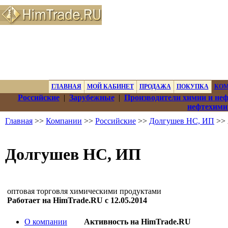
ГЛАВНАЯ
МОЙ КАБИНЕТ
ПРОДАЖА
ПОКУПКА
КО
Российские
|
Зарубежные
|
Производители химии и не
нефтехими
Главная
>>
Компании
>>
Российские
>>
Долгушев НС, ИП
>> 
Долгушев НС, ИП
оптовая торговля химическими продуктами
Работает на HimTrade.RU с 12.05.2014
О компании
Активность на HimTrade.RU