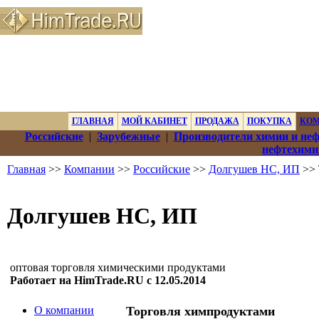
ГЛАВНАЯ
МОЙ КАБИНЕТ
ПРОДАЖА
ПОКУПКА
КО
Российские
|
Зарубежные
|
Производители химии и не
нефтехими
Главная
>>
Компании
>>
Российские
>>
Долгушев НС, ИП
>> 
Долгушев НС, ИП
оптовая торговля химическими продуктами
Работает на HimTrade.RU с 12.05.2014
О компании
Торговля химпродуктами