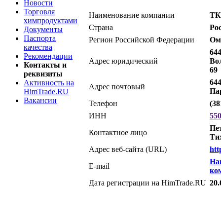
Новости
Торговля
Наименование компании
ТК
химпродуктами
Страна
Ро
Документы
Паспорта
Регион Российской Федерации
Ом
качества
644
Рекомендации
Адрес юридический
Вол
Контакты и
69
реквизиты
644
Активность на
Адрес почтовый
Пар
HimTrade.RU
Вакансии
Телефон
(38
ИНН
55
Пе
Контактное лицо
Ти
Адрес веб-сайта (URL)
htt
На
E-mail
ко
Дата регистрации на HimTrade.RU
20.