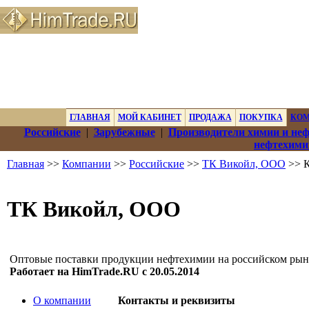
ГЛАВНАЯ
МОЙ КАБИНЕТ
ПРОДАЖА
ПОКУПКА
КО
Российские
|
Зарубежные
|
Производители химии и не
нефтехими
Главная
>>
Компании
>>
Российские
>>
ТК Викойл, ООО
>> К
ТК Викойл, ООО
Оптовые поставки продукции нефтехимии на российском рынк
Работает на HimTrade.RU с 20.05.2014
О компании
Контакты и реквизиты