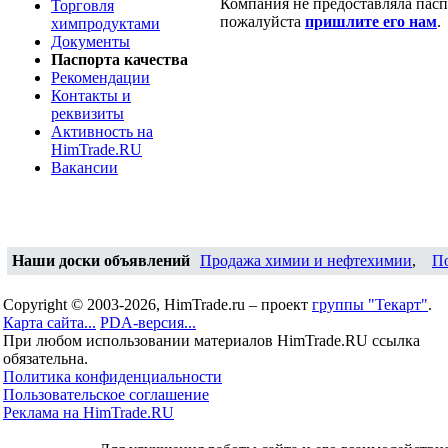
Компания не предоставляла паспо
Торговля
пожалуйста
пришлите его нам
.
химпродуктами
Документы
Паспорта качества
Рекомендации
Контакты и
реквизиты
Активность на
HimTrade.RU
Вакансии
Наши доски объявлений
Продажа химии и нефтехимии
,
П
Copyright © 2003-2026, HimTrade.ru – проект
группы "Текарт"
.
Карта сайта...
PDA-версия...
При любом использовании материалов HimTrade.RU ссылка
обязательна.
Политика конфиденциальности
Пользовательское соглашение
Реклама на HimTrade.RU