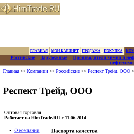
ГЛАВНАЯ
МОЙ КАБИНЕТ
ПРОДАЖА
ПОКУПКА
КО
Российские
|
Зарубежные
|
Производители химии и не
нефтехими
Главная
>>
Компании
>>
Российские
>>
Респект Трейд, ООО
>
Респект Трейд, ООО
Оптовая торговля
Работает на HimTrade.RU с 11.06.2014
О компании
Паспорта качества