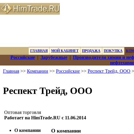
ГЛАВНАЯ
МОЙ КАБИНЕТ
ПРОДАЖА
ПОКУПКА
КО
Российские
|
Зарубежные
|
Производители химии и не
нефтехими
Главная
>>
Компании
>>
Российские
>>
Респект Трейд, ООО
>
Респект Трейд, ООО
Оптовая торговля
Работает на HimTrade.RU с 11.06.2014
О компании
О компании