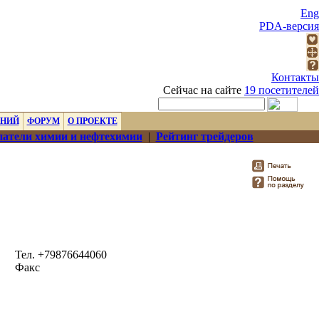
Eng
PDA-версия
Контакты
Сейчас на сайте
19 посетителей
ЕНИЙ
ФОРУМ
О ПРОЕКТЕ
атели химии и нефтехимии
|
Рейтинг трейдеров
Тел. +79876644060
Факс