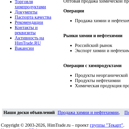
Оптовая продажа химической п
Торговля
химпродуктами
Операции
Документы
Паспорта качества
Продажа химии и нефтехи
Рекомендации
Контакты и
реквизиты
Рынки химии и нефтехимии
Активность на
HimTrade.RU
Российский рынок
Вакансии
Экспорт химии и нефтехи
Операции c химпродуктами
Продукты неорганической
Продукты нефтехимии
Химическая продукция пр
Наши доски объявлений
Продажа химии и нефтехимии
,
П
Copyright © 2003-2026, HimTrade.ru – проект
группы "Текарт"
.