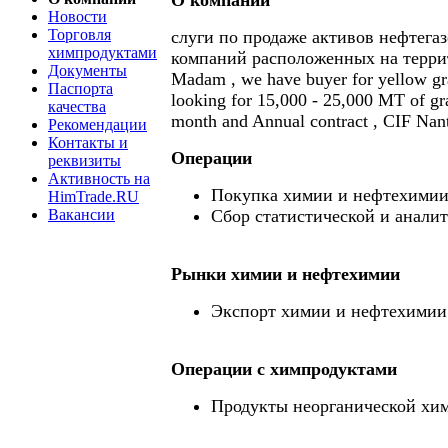
О компании
Новости
Торговля
слуги по продаже активов нефтег
химпродуктами
компаний расположенных на террит
Документы
Madam , we have buyer for yellow gra
Паспорта
looking for 15,000 - 25,000 MT of gr
качества
month and Annual contract , CIF Nan
Рекомендации
Контакты и
Операции
реквизиты
Активность на
Покупка химии и нефтехими
HimTrade.RU
Вакансии
Сбор статистической и анали
Рынки химии и нефтехимии
Экспорт химии и нефтехимии
Операции c химпродуктами
Продукты неорганической хи