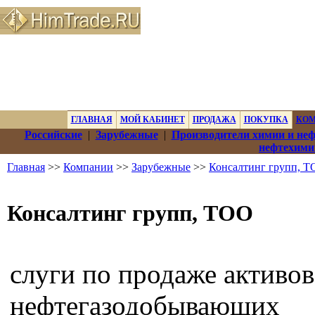
ГЛАВНАЯ
МОЙ КАБИНЕТ
ПРОДАЖА
ПОКУПКА
КО
Российские
|
Зарубежные
|
Производители химии и не
нефтехими
Главная
>>
Компании
>>
Зарубежные
>>
Консалтинг групп, 
Консалтинг групп, ТОО
слуги по продаже активов
нефтегазодобывающих