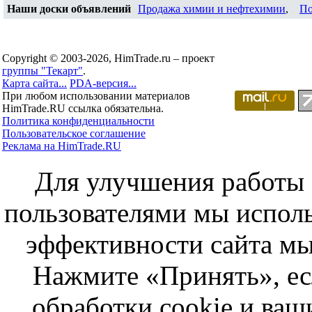
Наши доски объявлений
Продажа химии и нефтехимии
,
По
Copyright © 2003-2026, HimTrade.ru – проект
группы "Текарт"
.
Карта сайта...
PDA-версия...
При любом использовании материалов
HimTrade.RU ссылка обязательна.
Политика конфиденциальности
Пользовательское соглашение
Реклама на HimTrade.RU
Для улучшения работы с
пользователями мы исполь
эффективности сайта мы
Нажмите «Принять», ес
обработки cookie и ва