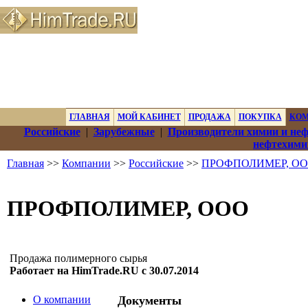
ГЛАВНАЯ
МОЙ КАБИНЕТ
ПРОДАЖА
ПОКУПКА
КО
Российские
|
Зарубежные
|
Производители химии и не
нефтехими
Главная
>>
Компании
>>
Российские
>>
ПРОФПОЛИМЕР, О
ПРОФПОЛИМЕР, ООО
Продажа полимерного сырья
Работает на HimTrade.RU с 30.07.2014
О компании
Документы