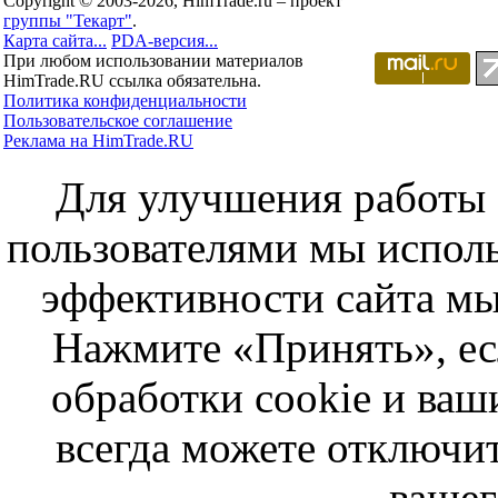
Copyright © 2003-2026, HimTrade.ru – проект
группы "Текарт"
.
Карта сайта...
PDA-версия...
При любом использовании материалов
HimTrade.RU ссылка обязательна.
Политика конфиденциальности
Пользовательское соглашение
Реклама на HimTrade.RU
Для улучшения работы с
пользователями мы исполь
эффективности сайта мы
Нажмите «Принять», ес
обработки cookie и ва
всегда можете отключит
вашег