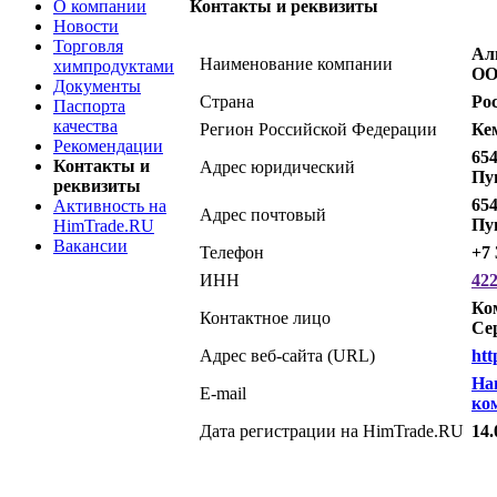
О компании
Контакты и реквизиты
Новости
Торговля
Ал
Наименование компании
химпродуктами
О
Документы
Страна
Ро
Паспорта
качества
Регион Российской Федерации
Ке
Рекомендации
654
Контакты и
Адрес юридический
Пу
реквизиты
654
Активность на
Адрес почтовый
Пу
HimTrade.RU
Вакансии
Телефон
+7 
ИНН
42
Ко
Контактное лицо
Се
Адрес веб-сайта (URL)
htt
На
E-mail
ко
Дата регистрации на HimTrade.RU
14.