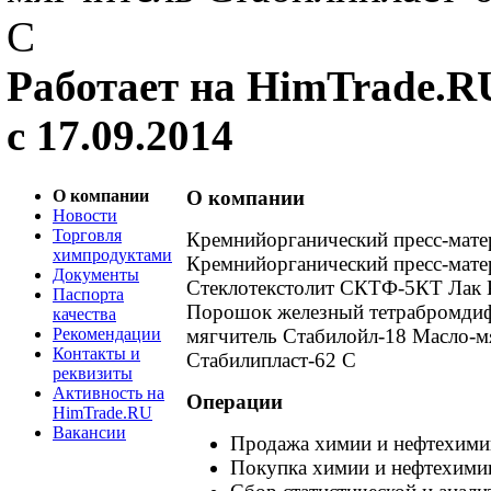
С
Работает на HimTrade.R
с 17.09.2014
О компании
О компании
Новости
Торговля
Кремнийорганический пресс-мате
химпродуктами
Кремнийорганический пресс-мате
Документы
Стеклотекстолит СКТФ-5КТ Лак 
Паспорта
Порошок железный тетрабромдиф
качества
Рекомендации
мягчитель Стабилойл-18 Масло-м
Контакты и
Стабилипласт-62 С
реквизиты
Активность на
Операции
HimTrade.RU
Вакансии
Продажа химии и нефтехими
Покупка химии и нефтехими