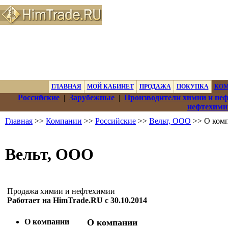
ГЛАВНАЯ
МОЙ КАБИНЕТ
ПРОДАЖА
ПОКУПКА
КО
Российские
|
Зарубежные
|
Производители химии и не
нефтехими
Главная
>>
Компании
>>
Российские
>>
Вельт, ООО
>> О ком
Вельт, ООО
Продажа химии и нефтехимии
Работает на HimTrade.RU с 30.10.2014
О компании
О компании