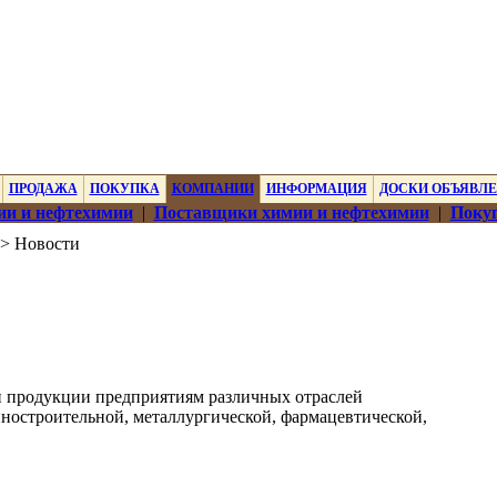
ПРОДАЖА
ПОКУПКА
КОМПАНИИ
ИНФОРМАЦИЯ
ДОСКИ ОБЪЯВЛ
ии и нефтехимии
|
Поставщики химии и нефтехимии
|
Покуп
> Новости
 продукции предприятиям различных отраслей
ностроительной, металлургической, фармацевтической,