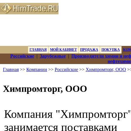
ГЛАВНАЯ
МОЙ КАБИНЕТ
ПРОДАЖА
ПОКУПКА
КО
Российские
|
Зарубежные
|
Производители химии и не
нефтехими
Главная
>>
Компании
>>
Российские
>>
Химпромторг, ООО
>>
Химпромторг, ООО
Компания "Химпромторг
занимается поставками