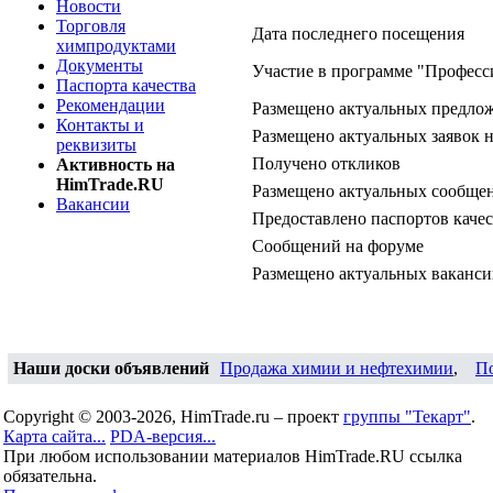
Новости
Торговля
Дата последнего посещения
химпродуктами
Документы
Участие в программе "Професс
Паспорта качества
Рекомендации
Размещено актуальных предло
Контакты и
Размещено актуальных заявок 
реквизиты
Получено откликов
Активность на
HimTrade.RU
Размещено актуальных сообщен
Вакансии
Предоставлено паспортов качес
Сообщений на форуме
Размещено актуальных ваканс
Наши доски объявлений
Продажа химии и нефтехимии
,
П
Copyright © 2003-2026, HimTrade.ru – проект
группы "Текарт"
.
Карта сайта...
PDA-версия...
При любом использовании материалов HimTrade.RU ссылка
обязательна.