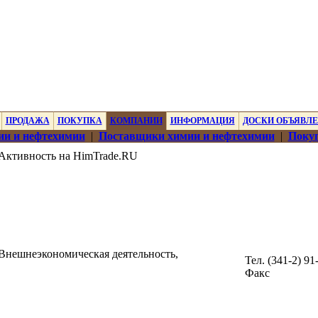
ПРОДАЖА
ПОКУПКА
КОМПАНИИ
ИНФОРМАЦИЯ
ДОСКИ ОБЪЯВЛ
ии и нефтехимии
|
Поставщики химии и нефтехимии
|
Покуп
Активность на HimTrade.RU
Внешнеэкономическая деятельность,
Тел. (341-2) 91
Факс