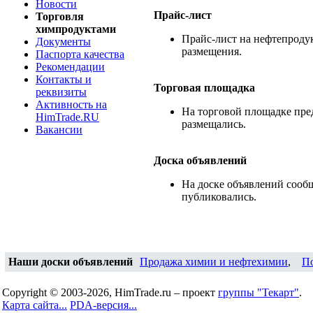
Новости
Прайс-лист
Торговля
химпродуктами
Прайс-лист на нефтепродук
Документы
размещения.
Паспорта качества
Рекомендации
Контакты и
Торговая площадка
реквизиты
Активность на
На торговой площадке пре
HimTrade.RU
размещались.
Вакансии
Доска объявлений
На доске объявлений сооб
публиковались.
Наши доски объявлений
Продажа химии и нефтехимии
,
П
Copyright © 2003-2026, HimTrade.ru – проект
группы "Текарт"
.
Карта сайта...
PDA-версия...