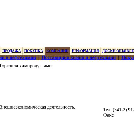
ПРОДАЖА
ПОКУПКА
КОМПАНИИ
ИНФОРМАЦИЯ
ДОСКИ ОБЪЯВЛ
ии и нефтехимии
|
Поставщики химии и нефтехимии
|
Покуп
Торговля химпродуктами
Внешнеэкономическая деятельность,
Тел. (341-2) 91
Факс