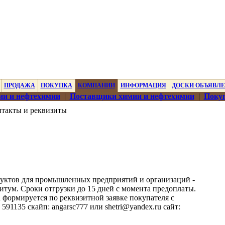
ПРОДАЖА
ПОКУПКА
КОМПАНИИ
ИНФОРМАЦИЯ
ДОСКИ ОБЪЯВЛ
ии и нефтехимии
|
Поставщики химии и нефтехимии
|
Покуп
такты и реквизиты
уктов для промышленных предприятий и организаций -
 битум. Сроки отгрузки до 15 дней с момента предоплаты.
формируется по реквизитной заявке покупателя с
91135 скайп: angarsc777 или shetri@yandex.ru сайт: