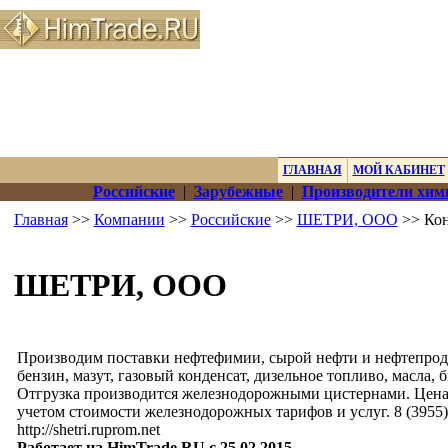
ГЛАВНАЯ
МОЙ КАБИНЕТ
Российские
|
Зарубежные
|
Производители хим
Главная
>>
Компании
>>
Российские
>>
ШЕТРИ, ООО
>> Кон
ШЕТРИ, ООО
Производим поставки нефтефимии, сырой нефти и нефтепрод
бензин, мазут, газовый конденсат, дизельное топливо, масла,
Отгрузка производится железнодорожными цистернами. Цена 
учетом стоимости железнодорожных тарифов и услуг. 8 (3955) 5
http://shetri.ruprom.net
Работает на HimTrade.RU с 25.02.2015