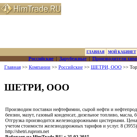
ГЛАВНАЯ
МОЙ КАБИНЕТ
Российские
|
Зарубежные
|
Производители хим
Главная
>>
Компании
>>
Российские
>>
ШЕТРИ, ООО
>> Тор
ШЕТРИ, ООО
Производим поставки нефтефимии, сырой нефти и нефтепрод
бензин, мазут, газовый конденсат, дизельное топливо, масла,
Отгрузка производится железнодорожными цистернами. Цена 
учетом стоимости железнодорожных тарифов и услуг. 8 (3955) 5
http://shetri.ruprom.net
Работает на HimTrade.RU с 25.02.2015