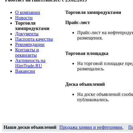
О компании
Торговля химпродуктами
Новости
Прайс-лист
Торговля
химпродуктами
Прайс-лист на нефтепродук
Документы
размещения.
Паспорта качества
Рекомендации
Контакты и
Торговая площадка
реквизиты
Активность на
На торговой площадке пре
HimTrade.RU
размещались.
Вакансии
Доска объявлений
На доске объявлений сооб
публиковались.
Наши доски объявлений
Продажа химии и нефтехимии
,
П