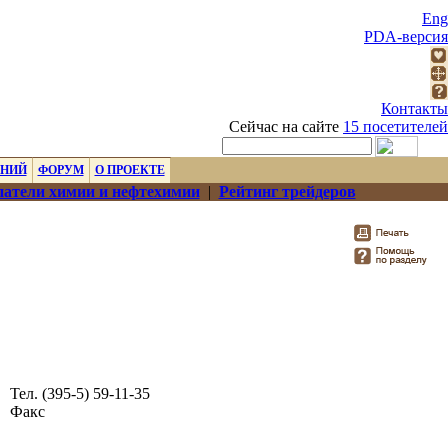
Eng
PDA-версия
Контакты
Сейчас на сайте
15 посетителей
ЕНИЙ
ФОРУМ
О ПРОЕКТЕ
атели химии и нефтехимии
|
Рейтинг трейдеров
Тел. (395-5) 59-11-35
Факс