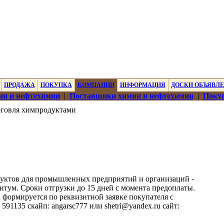
ПРОДАЖА
ПОКУПКА
КОМПАНИИ
ИНФОРМАЦИЯ
ДОСКИ ОБЪЯВЛ
ии и нефтехимии
|
Поставщики химии и нефтехимии
|
Покуп
говля химпродуктами
уктов для промышленных предприятий и организаций -
 битум. Сроки отгрузки до 15 дней с момента предоплаты.
формируется по реквизитной заявке покупателя с
91135 скайп: angarsc777 или shetri@yandex.ru сайт: