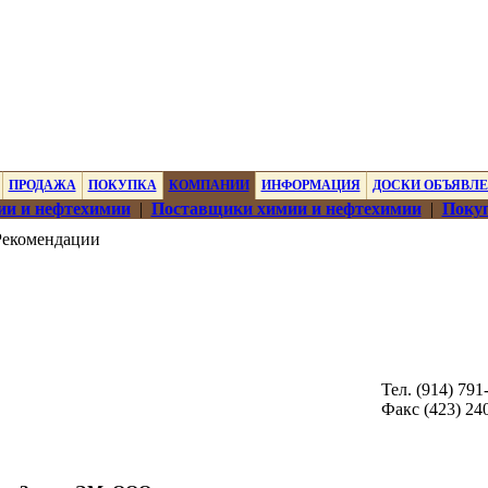
ПРОДАЖА
ПОКУПКА
КОМПАНИИ
ИНФОРМАЦИЯ
ДОСКИ ОБЪЯВЛ
ии и нефтехимии
|
Поставщики химии и нефтехимии
|
Покуп
екомендации
Тел. (914) 791
Факс (423) 24