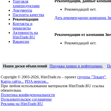
Рекомендации, данные компан
Торговля
химпродуктами
Рекомендаций нет.
Документы
Паспорта качества
Дать рекомендацию компании З
Рекомендации
Контакты и
реквизиты
Активность на
Рекомендации от компании Зв
HimTrade.RU
Вакансии
Рекомендаций нет.
Наши доски объявлений
Продажа химии и нефтехимии
,
П
Copyright © 2003-2026, HimTrade.ru – проект
группы "Текарт"
.
Карта сайта...
PDA-версия...
При любом использовании материалов HimTrade.RU ссылка
обязательна.
Политика конфиденциальности
Пользовательское соглашение
Реклама на HimTrade.RU