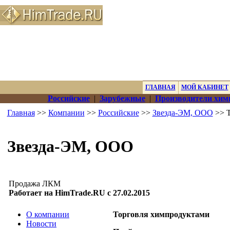
ГЛАВНАЯ
МОЙ КАБИНЕТ
Российские
|
Зарубежные
|
Производители хим
Главная
>>
Компании
>>
Российские
>>
Звезда-ЭМ, ООО
>> Т
Звезда-ЭМ, ООО
Продажа ЛКМ
Работает на HimTrade.RU с 27.02.2015
О компании
Торговля химпродуктами
Новости