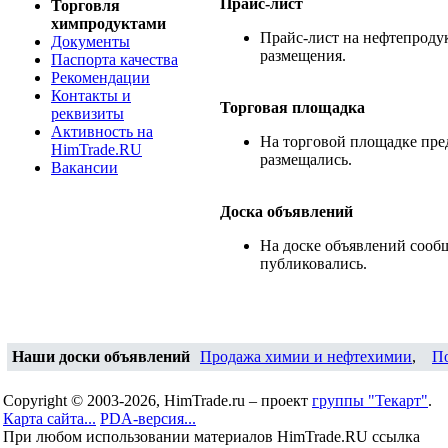
Прайс-лист
Торговля
химпродуктами
Прайс-лист на нефтепродук
Документы
размещения.
Паспорта качества
Рекомендации
Контакты и
Торговая площадка
реквизиты
Активность на
На торговой площадке пре
HimTrade.RU
размещались.
Вакансии
Доска объявлений
На доске объявлений сооб
публиковались.
Наши доски объявлений
Продажа химии и нефтехимии
,
П
Copyright © 2003-2026, HimTrade.ru – проект
группы "Текарт"
.
Карта сайта...
PDA-версия...
При любом использовании материалов HimTrade.RU ссылка