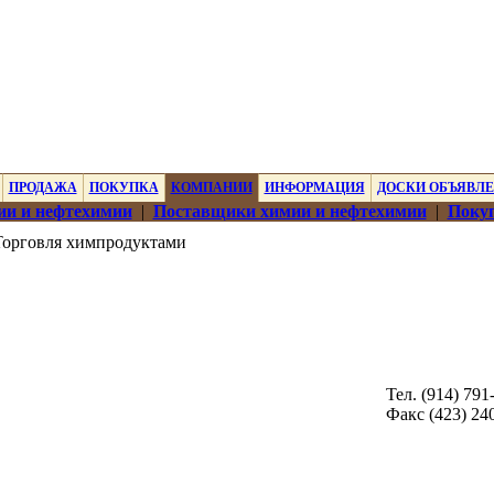
ПРОДАЖА
ПОКУПКА
КОМПАНИИ
ИНФОРМАЦИЯ
ДОСКИ ОБЪЯВЛ
ии и нефтехимии
|
Поставщики химии и нефтехимии
|
Покуп
орговля химпродуктами
Тел. (914) 791
Факс (423) 24