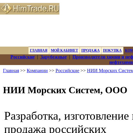
ГЛАВНАЯ
МОЙ КАБИНЕТ
ПРОДАЖА
ПОКУПКА
КО
Российские
|
Зарубежные
|
Производители химии и не
нефтехими
Главная
>>
Компании
>>
Российские
>>
НИИ Морских Систе
НИИ Морских Систем, ООО
Разработка, изготовление 
продажа российских