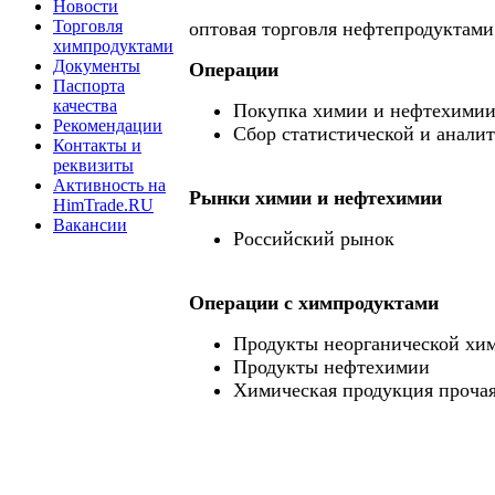
Новости
Торговля
оптовая торговля нефтепродуктами
химпродуктами
Документы
Операции
Паспорта
качества
Покупка химии и нефтехими
Рекомендации
Сбор статистической и анали
Контакты и
реквизиты
Активность на
Рынки химии и нефтехимии
HimTrade.RU
Вакансии
Российский рынок
Операции c химпродуктами
Продукты неорганической хи
Продукты нефтехимии
Химическая продукция проча