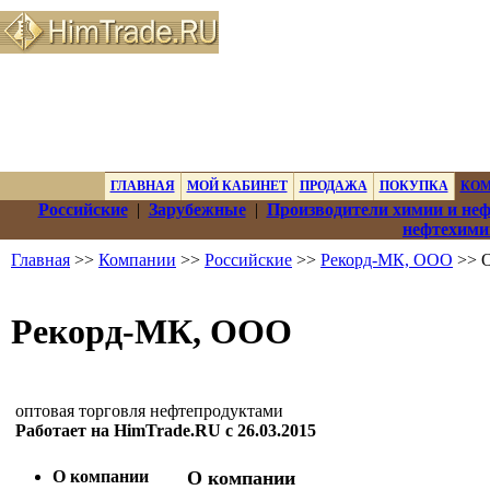
ГЛАВНАЯ
МОЙ КАБИНЕТ
ПРОДАЖА
ПОКУПКА
КО
Российские
|
Зарубежные
|
Производители химии и не
нефтехими
Главная
>>
Компании
>>
Российские
>>
Рекорд-МК, ООО
>> О
Рекорд-МК, ООО
оптовая торговля нефтепродуктами
Работает на HimTrade.RU с 26.03.2015
О компании
О компании