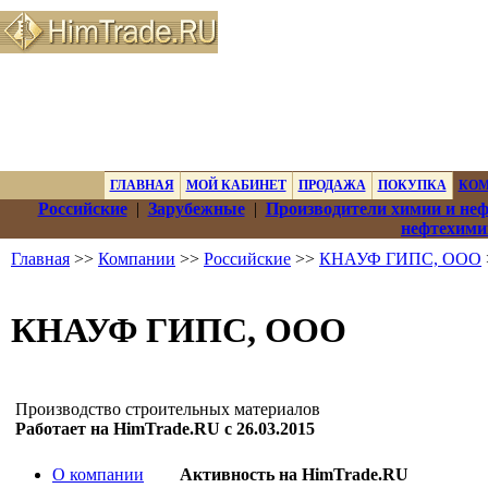
ГЛАВНАЯ
МОЙ КАБИНЕТ
ПРОДАЖА
ПОКУПКА
КО
Российские
|
Зарубежные
|
Производители химии и не
нефтехими
Главная
>>
Компании
>>
Российские
>>
КНАУФ ГИПС, ООО
КНАУФ ГИПС, ООО
Производство строительных материалов
Работает на HimTrade.RU с 26.03.2015
О компании
Активность на HimTrade.RU