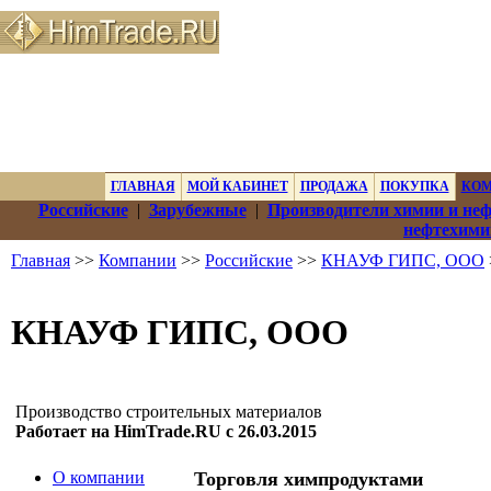
ГЛАВНАЯ
МОЙ КАБИНЕТ
ПРОДАЖА
ПОКУПКА
КО
Российские
|
Зарубежные
|
Производители химии и не
нефтехими
Главная
>>
Компании
>>
Российские
>>
КНАУФ ГИПС, ООО
КНАУФ ГИПС, ООО
Производство строительных материалов
Работает на HimTrade.RU с 26.03.2015
О компании
Торговля химпродуктами