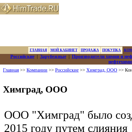
ГЛАВНАЯ
МОЙ КАБИНЕТ
ПРОДАЖА
ПОКУПКА
КО
Российские
|
Зарубежные
|
Производители химии и не
нефтехими
Главная
>>
Компании
>>
Российские
>>
Химград, ООО
>> Кон
Химград, ООО
ООО "Химград" было соз
2015 году путем слияния