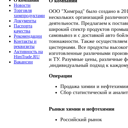
О компании
О компании
Новости
Торговля
ООО "Химград" было создано в 201
химпродуктами
нескольких организаций различно
Документы
деятельности. Предлагаем к поста
Паспорта
широкий спектр продуктов промы
качества
самовывоз и с доставкой авто бой
Рекомендации
тоннажности. Также осуществляем
Контакты и
реквизиты
цистернами. Все продукты высоког
Активность на
изготовленные различными произ
HimTrade.RU
и ТУ. Разумные цены, различные 
Вакансии
,индивидуальный подход к каждому
Операции
Продажа химии и нефтехими
Сбор статистической и анали
Рынки химии и нефтехимии
Российский рынок