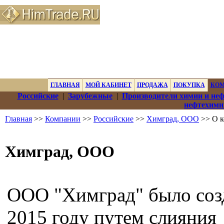
ГЛАВНАЯ
МОЙ КАБИНЕТ
ПРОДАЖА
ПОКУПКА
КО
Российские
|
Зарубежные
|
Производители химии и не
нефтехими
Главная
>>
Компании
>>
Российские
>>
Химград, ООО
>> О 
Химград, ООО
ООО "Химград" было соз
2015 году путем слияния