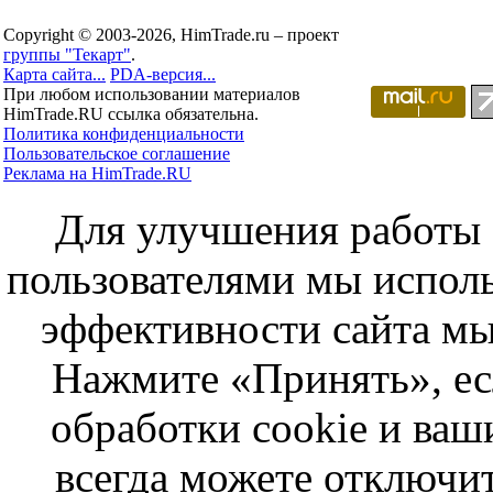
Copyright © 2003-2026, HimTrade.ru – проект
группы "Текарт"
.
Карта сайта...
PDA-версия...
При любом использовании материалов
HimTrade.RU ссылка обязательна.
Политика конфиденциальности
Пользовательское соглашение
Реклама на HimTrade.RU
Для улучшения работы с
пользователями мы исполь
эффективности сайта мы
Нажмите «Принять», ес
обработки cookie и ва
всегда можете отключит