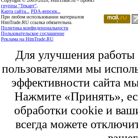
Copyright © 2003-2026, HimTrade.ru – проект
группы "Текарт"
.
Карта сайта...
PDA-версия...
При любом использовании материалов
HimTrade.RU ссылка обязательна.
Политика конфиденциальности
Пользовательское соглашение
Реклама на HimTrade.RU
Для улучшения работы с
пользователями мы исполь
эффективности сайта мы
Нажмите «Принять», ес
обработки cookie и ва
всегда можете отключит
вашег