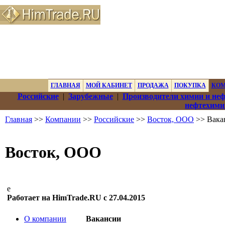
ГЛАВНАЯ
МОЙ КАБИНЕТ
ПРОДАЖА
ПОКУПКА
КО
Российские
|
Зарубежные
|
Производители химии и не
нефтехими
Главная
>>
Компании
>>
Российские
>>
Восток, ООО
>> Вака
Восток, ООО
е
Работает на HimTrade.RU с 27.04.2015
О компании
Вакансии