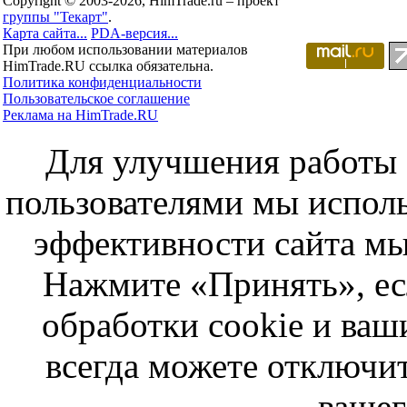
Copyright © 2003-2026, HimTrade.ru – проект
группы "Текарт"
.
Карта сайта...
PDA-версия...
При любом использовании материалов
HimTrade.RU ссылка обязательна.
Политика конфиденциальности
Пользовательское соглашение
Реклама на HimTrade.RU
Для улучшения работы с
пользователями мы исполь
эффективности сайта мы
Нажмите «Принять», ес
обработки cookie и ва
всегда можете отключит
вашег