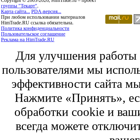
Copyright © 2003-2026, HimTrade.ru – проект
группы "Текарт"
.
Карта сайта...
PDA-версия...
При любом использовании материалов
HimTrade.RU ссылка обязательна.
Политика конфиденциальности
Пользовательское соглашение
Реклама на HimTrade.RU
Для улучшения работы с
пользователями мы исполь
эффективности сайта мы
Нажмите «Принять», ес
обработки cookie и ва
всегда можете отключит
вашег