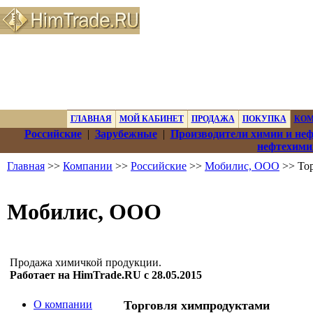
ГЛАВНАЯ
МОЙ КАБИНЕТ
ПРОДАЖА
ПОКУПКА
КО
Российские
|
Зарубежные
|
Производители химии и не
нефтехими
Главная
>>
Компании
>>
Российские
>>
Мобилис, ООО
>> То
Мобилис, ООО
Продажа химичкой продукции.
Работает на HimTrade.RU с 28.05.2015
О компании
Торговля химпродуктами