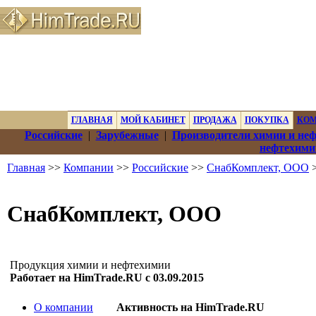
ГЛАВНАЯ
МОЙ КАБИНЕТ
ПРОДАЖА
ПОКУПКА
КО
Российские
|
Зарубежные
|
Производители химии и не
нефтехими
Главная
>>
Компании
>>
Российские
>>
СнабКомплект, ООО
>
СнабКомплект, ООО
Продукция химии и нефтехимии
Работает на HimTrade.RU с 03.09.2015
О компании
Активность на HimTrade.RU