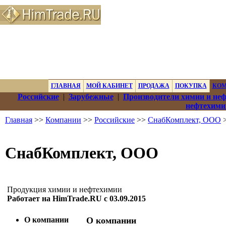
ГЛАВНАЯ
МОЙ КАБИНЕТ
ПРОДАЖА
ПОКУПКА
КО
Российские
|
Зарубежные
|
Производители химии и не
нефтехими
Главная
>>
Компании
>>
Российские
>>
СнабКомплект, ООО
>
СнабКомплект, ООО
Продукция химии и нефтехимии
Работает на HimTrade.RU с 03.09.2015
О компании
О компании