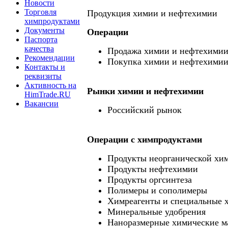
Новости
Торговля
Продукция химии и нефтехимии
химпродуктами
Документы
Операции
Паспорта
качества
Продажа химии и нефтехими
Рекомендации
Покупка химии и нефтехими
Контакты и
реквизиты
Активность на
Рынки химии и нефтехимии
HimTrade.RU
Вакансии
Российский рынок
Операции c химпродуктами
Продукты неорганической хи
Продукты нефтехимии
Продукты оргсинтеза
Полимеры и сополимеры
Химреагенты и специальные 
Минеральные удобрения
Наноразмерные химические м