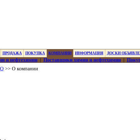
ПРОДАЖА
ПОКУПКА
КОМПАНИИ
ИНФОРМАЦИЯ
ДОСКИ ОБЪЯВЛ
ии и нефтехимии
|
Поставщики химии и нефтехимии
|
Покуп
ОО
>> О компании