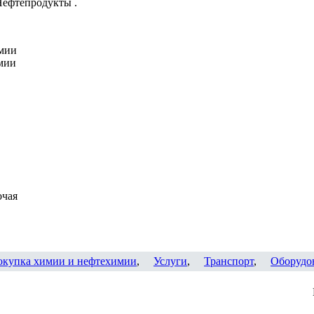
ефтепродукты .
мии
мии
очая
окупка химии и нефтехимии
,
Услуги
,
Транспорт
,
Оборудо