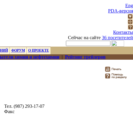
Eng
PDA-версия
Контакты
Сейчас на сайте
36 посетителей
ЕНИЙ
ФОРУМ
О ПРОЕКТЕ
атели химии и нефтехимии
|
Рейтинг трейдеров
Тел. (987) 293-17-07
Факс