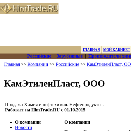
ГЛАВНАЯ
МОЙ КАБИНЕТ
Российские
|
Зарубежные
|
Производители хим
Главная
>>
Компании
>>
Российские
>>
КамЭтиленПласт, О
КамЭтиленПласт, ООО
Продажа Химия и нефтехимия. Нефтепродукты .
Работает на HimTrade.RU с 01.10.2015
О компании
О компании
Новости