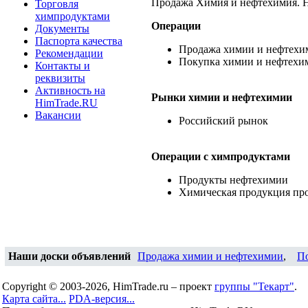
Продажа Химия и нефтехимия. Н
Торговля
химпродуктами
Операции
Документы
Паспорта качества
Продажа химии и нефтехи
Рекомендации
Покупка химии и нефтехи
Контакты и
реквизиты
Активность на
Рынки химии и нефтехимии
HimTrade.RU
Вакансии
Российский рынок
Операции c химпродуктами
Продукты нефтехимии
Химическая продукция пр
Наши доски объявлений
Продажа химии и нефтехимии
,
П
Copyright © 2003-2026, HimTrade.ru – проект
группы "Текарт"
.
Карта сайта...
PDA-версия...