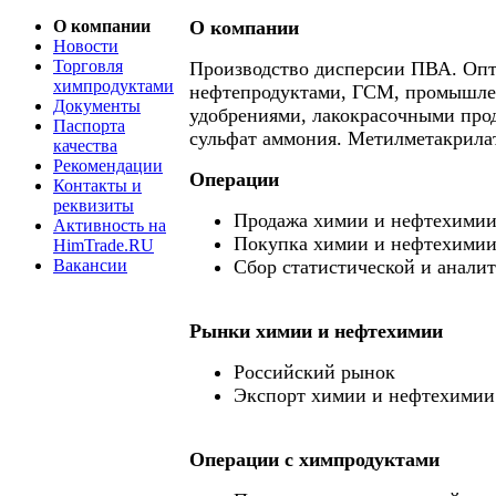
О компании
О компании
Новости
Торговля
Производство дисперсии ПВА. Опт
химпродуктами
нефтепродуктами, ГСМ, промышле
Документы
удобрениями, лакокрасочными про
Паспорта
сульфат аммония. Метилметакрила
качества
Рекомендации
Операции
Контакты и
реквизиты
Продажа химии и нефтехими
Активность на
Покупка химии и нефтехими
HimTrade.RU
Вакансии
Сбор статистической и анали
Рынки химии и нефтехимии
Российский рынок
Экспорт химии и нефтехимии
Операции c химпродуктами