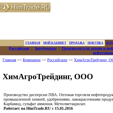
ГЛАВНАЯ
МОЙ КАБИНЕТ
ПРОДАЖА
ПОКУПКА
КО
Российские
|
Зарубежные
|
Производители химии и не
нефтехими
Главная
>>
Компании
>>
Российские
>>
ХимАгроТрейдинг, 
ХимАгроТрейдинг, ООО
Производство дисперсии ПВА. Оптовая торговля нефтепроду
промышленной химией, удобрениями, лакокрасочными проду
Карбамид, сульфат аммония. Метилметакрилат.
Работает на HimTrade.RU с 15.01.2016