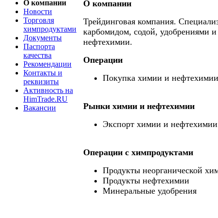
О компании
О компании
Новости
Торговля
Трейдинговая компания. Специализ
химпродуктами
карбомидом, содой, удобрениями и
Документы
нефтехимии.
Паспорта
качества
Операции
Рекомендации
Контакты и
Покупка химии и нефтехими
реквизиты
Активность на
HimTrade.RU
Рынки химии и нефтехимии
Вакансии
Экспорт химии и нефтехимии
Операции c химпродуктами
Продукты неорганической хи
Продукты нефтехимии
Минеральные удобрения