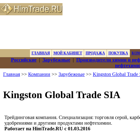
ГЛАВНАЯ
МОЙ КАБИНЕТ
ПРОДАЖА
ПОКУПКА
КО
Российские
|
Зарубежные
|
Производители химии и не
нефтехими
Главная
>>
Компании
>>
Зарубежные
>>
Kingston Global Trade
Kingston Global Trade SIA
Трейдинговая компания. Специализация: торговля серой, карб
удобрениями и другими продуктами нефтехимии.
Работает на HimTrade.RU с 01.03.2016