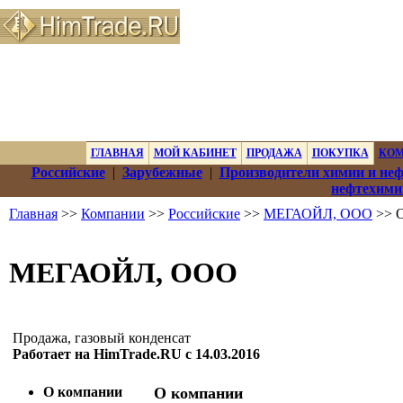
ГЛАВНАЯ
МОЙ КАБИНЕТ
ПРОДАЖА
ПОКУПКА
КО
Российские
|
Зарубежные
|
Производители химии и не
нефтехими
Главная
>>
Компании
>>
Российские
>>
МЕГАОЙЛ, ООО
>> О
МЕГАОЙЛ, ООО
Продажа, газовый конденсат
Работает на HimTrade.RU с 14.03.2016
О компании
О компании