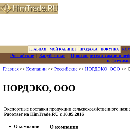
ГЛАВНАЯ
МОЙ КАБИНЕТ
ПРОДАЖА
ПОКУПКА
КО
Российские
|
Зарубежные
|
Производители химии и не
нефтехими
Главная
>>
Компании
>>
Российские
>>
НОРДЭКО, ООО
>> О
НОРДЭКО, ООО
Экспортные поставки продукции сельскохозяйственного назн
Работает на HimTrade.RU с 10.05.2016
О компании
О компании