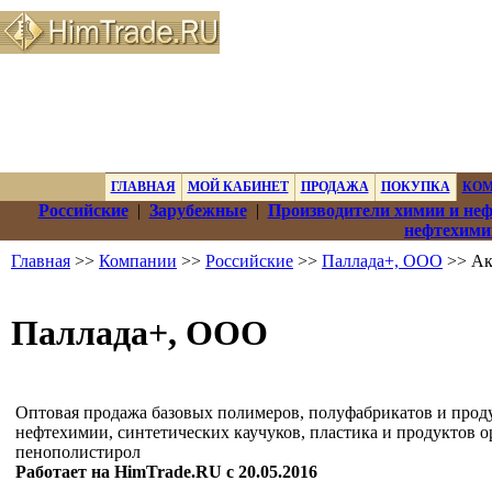
ГЛАВНАЯ
МОЙ КАБИНЕТ
ПРОДАЖА
ПОКУПКА
КО
Российские
|
Зарубежные
|
Производители химии и не
нефтехими
Главная
>>
Компании
>>
Российские
>>
Паллада+, ООО
>> Ак
Паллада+, ООО
Оптовая продажа базовых полимеров, полуфабрикатов и прод
нефтехимии, синтетических каучуков, пластика и продуктов ор
пенополистирол
Работает на HimTrade.RU с 20.05.2016