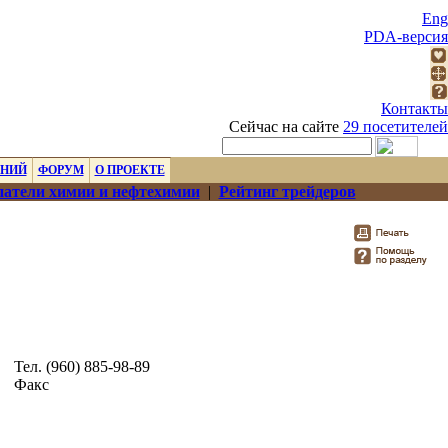
Eng
PDA-версия
Контакты
Сейчас на сайте
29 посетителей
ЕНИЙ
ФОРУМ
О ПРОЕКТЕ
атели химии и нефтехимии
|
Рейтинг трейдеров
Тел. (960) 885-98-89
Факс