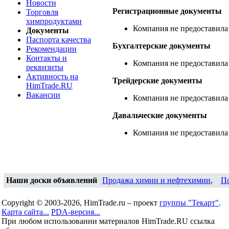
Новости
Регистрационные документы
Торговля
химпродуктами
Компания не предоставила
Документы
Паспорта качества
Бухгалтерские документы
Рекомендации
Контакты и
Компания не предоставила
реквизиты
Активность на
Трейдерские документы
HimTrade.RU
Вакансии
Компания не предоставила
Давальческие документы
Компания не предоставила
Наши доски объявлений
Продажа химии и нефтехимии
,
П
Copyright © 2003-2026, HimTrade.ru – проект
группы "Текарт"
.
Карта сайта...
PDA-версия...
При любом использовании материалов HimTrade.RU ссылка