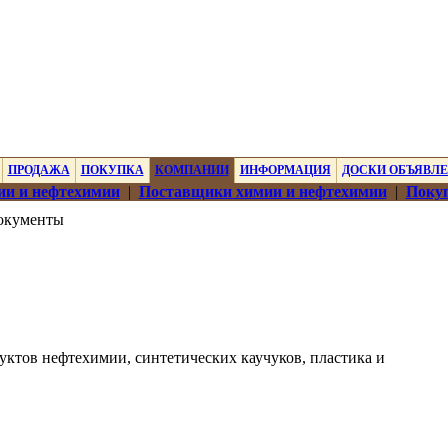
ПРОДАЖА
ПОКУПКА
КОМПАНИИ
ИНФОРМАЦИЯ
ДОСКИ ОБЪЯВЛ
ии и нефтехимии
|
Поставщики химии и нефтехимии
|
Покуп
окументы
ктов нефтехимии, синтетических каучуков, пластика и