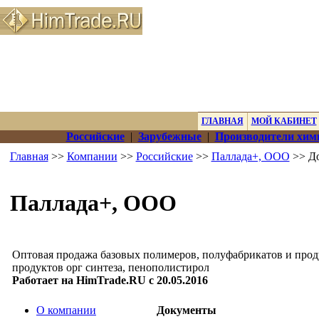
ГЛАВНАЯ
МОЙ КАБИНЕТ
Российские
|
Зарубежные
|
Производители хим
Главная
>>
Компании
>>
Российские
>>
Паллада+, ООО
>> Д
Паллада+, ООО
Оптовая продажа базовых полимеров, полуфабрикатов и проду
продуктов орг синтеза, пенополистирол
Работает на HimTrade.RU с 20.05.2016
О компании
Документы