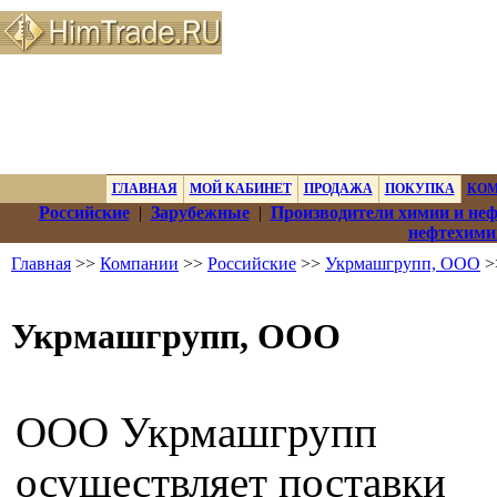
ГЛАВНАЯ
МОЙ КАБИНЕТ
ПРОДАЖА
ПОКУПКА
КО
Российские
|
Зарубежные
|
Производители химии и не
нефтехими
Главная
>>
Компании
>>
Российские
>>
Укрмашгрупп, ООО
>
Укрмашгрупп, ООО
ООО Укрмашгрупп
осуществляет поставки