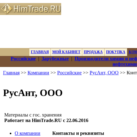
ГЛАВНАЯ
МОЙ КАБИНЕТ
ПРОДАЖА
ПОКУПКА
КО
Российские
|
Зарубежные
|
Производители химии и не
нефтехими
Главная
>>
Компании
>>
Российские
>>
РусАнт, ООО
>> Конт
РусАнт, ООО
Материалы с гос. хранения
Работает на HimTrade.RU с 22.06.2016
О компании
Контакты и реквизиты