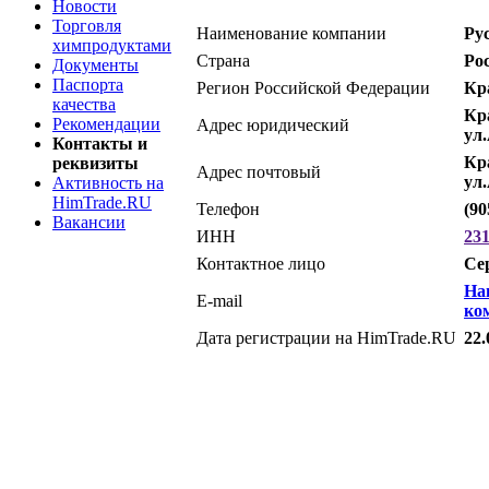
Новости
Торговля
Наименование компании
Ру
химпродуктами
Страна
Ро
Документы
Паспорта
Регион Российской Федерации
Кр
качества
Кр
Рекомендации
Адрес юридический
ул.
Контакты и
Кр
реквизиты
Адрес почтовый
ул.
Активность на
HimTrade.RU
Телефон
(90
Вакансии
ИНН
23
Контактное лицо
Се
На
E-mail
ко
Дата регистрации на HimTrade.RU
22.