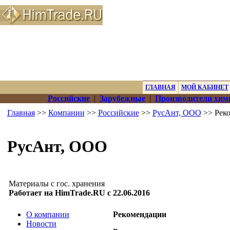
ГЛАВНАЯ
МОЙ КАБИНЕТ
Российские
|
Зарубежные
|
Производители хим
Главная
>>
Компании
>>
Российские
>>
РусАнт, ООО
>> Рек
РусАнт, ООО
Материалы с гос. хранения
Работает на HimTrade.RU с 22.06.2016
О компании
Рекомендации
Новости