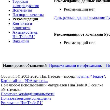
Рекомендации, данные компан
Торговля
химпродуктами
Рекомендаций нет.
Документы
Паспорта качества
Дать рекомендацию компании Р
Рекомендации
Контакты и
реквизиты
Активность на
Рекомендации от компании Ру
HimTrade.RU
Вакансии
Рекомендаций нет.
Наши доски объявлений
Продажа химии и нефтехимии
,
П
Copyright © 2003-2026, HimTrade.ru – проект
группы "Текарт"
.
Карта сайта...
PDA-версия...
При любом использовании материалов HimTrade.RU ссылка
обязательна.
Политика конфиденциальности
Пользовательское соглашение
Реклама на HimTrade.RU