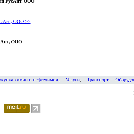
ии РусАнт, ООО
усАнт, ООО >>
сАнт, ООО
окупка химии и нефтехимии
,
Услуги
,
Транспорт
,
Оборудо