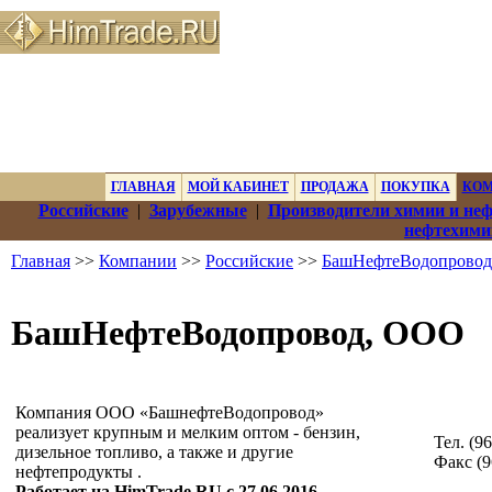
ГЛАВНАЯ
МОЙ КАБИНЕТ
ПРОДАЖА
ПОКУПКА
КО
Российские
|
Зарубежные
|
Производители химии и не
нефтехими
Главная
>>
Компании
>>
Российские
>>
БашНефтеВодопрово
БашНефтеВодопровод, ООО
Компания ООО «БашнефтеВодопровод»
реализует крупным и мелким оптом - бензин,
Тел. (9
дизельное топливо, а также и другие
Факс (9
нефтепродукты .
Работает на HimTrade.RU с 27.06.2016