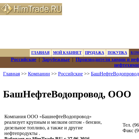
ГЛАВНАЯ
МОЙ КАБИНЕТ
ПРОДАЖА
ПОКУПКА
КО
Российские
|
Зарубежные
|
Производители химии и не
нефтехими
Главная
>>
Компании
>>
Российские
>>
БашНефтеВодопрово
БашНефтеВодопровод, ООО
Компания ООО «БашнефтеВодопровод»
реализует крупным и мелким оптом - бензин,
Тел. (9
дизельное топливо, а также и другие
Факс (9
нефтепродукты .
Работает на HimTrade.RU с 27.06.2016