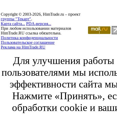
Copyright © 2003-2026, HimTrade.ru – проект
группы "Текарт"
.
Карта сайта...
PDA-версия...
При любом использовании материалов
HimTrade.RU ссылка обязательна.
Политика конфиденциальности
Пользовательское соглашение
Реклама на HimTrade.RU
Для улучшения работы с
пользователями мы исполь
эффективности сайта мы
Нажмите «Принять», ес
обработки cookie и ва