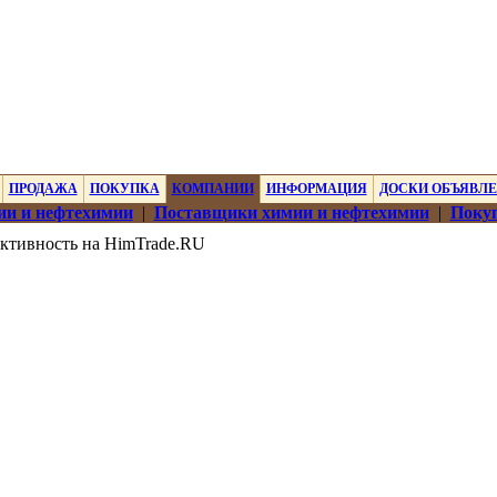
ПРОДАЖА
ПОКУПКА
КОМПАНИИ
ИНФОРМАЦИЯ
ДОСКИ ОБЪЯВЛ
ии и нефтехимии
|
Поставщики химии и нефтехимии
|
Покуп
ктивность на HimTrade.RU