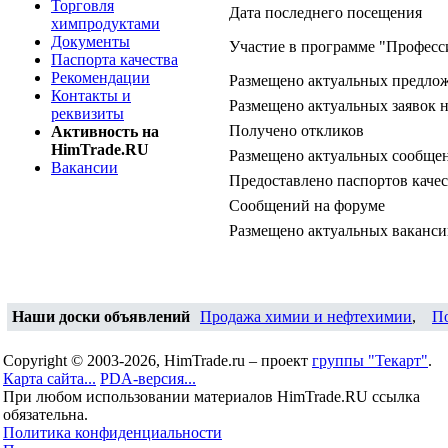
Торговля
Дата последнего посещения
химпродуктами
Документы
Участие в программе "Професс
Паспорта качества
Рекомендации
Размещено актуальных предло
Контакты и
Размещено актуальных заявок 
реквизиты
Получено откликов
Активность на
HimTrade.RU
Размещено актуальных сообщен
Вакансии
Предоставлено паспортов качес
Сообщений на форуме
Размещено актуальных ваканс
Наши доски объявлений
Продажа химии и нефтехимии
,
П
Copyright © 2003-2026, HimTrade.ru – проект
группы "Текарт"
.
Карта сайта...
PDA-версия...
При любом использовании материалов HimTrade.RU ссылка
обязательна.
Политика конфиденциальности