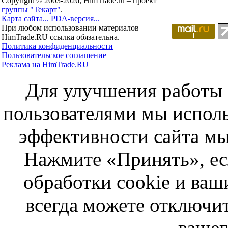
Copyright © 2003-2026, HimTrade.ru – проект
группы "Текарт"
.
Карта сайта...
PDA-версия...
При любом использовании материалов
HimTrade.RU ссылка обязательна.
Политика конфиденциальности
Пользовательское соглашение
Реклама на HimTrade.RU
Для улучшения работы с
пользователями мы исполь
эффективности сайта мы
Нажмите «Принять», ес
обработки cookie и ва
всегда можете отключит
вашег