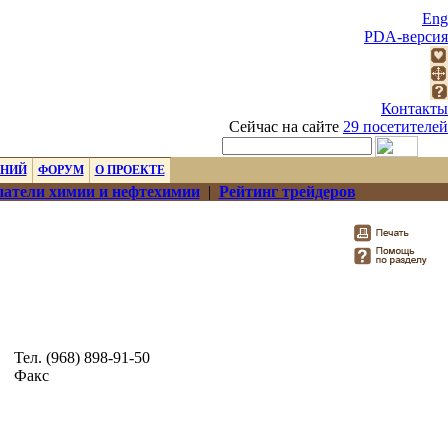
Eng
PDA-версия
Контакты
Сейчас на сайте
29 посетителей
ЕНИЙ
ФОРУМ
О ПРОЕКТЕ
атели химии и нефтехимии
|
Рейтинг трейдеров
Тел. (968) 898-91-50
Факс