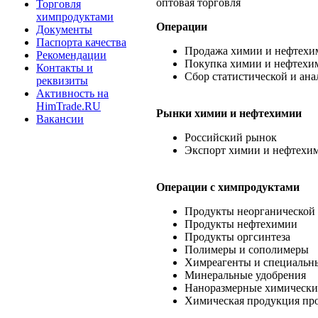
оптовая торговля
Торговля
химпродуктами
Операции
Документы
Паспорта качества
Продажа химии и нефтехи
Рекомендации
Покупка химии и нефтехи
Контакты и
Сбор статистической и ан
реквизиты
Активность на
HimTrade.RU
Рынки химии и нефтехимии
Вакансии
Российский рынок
Экспорт химии и нефтехи
Операции c химпродуктами
Продукты неорганической
Продукты нефтехимии
Продукты оргсинтеза
Полимеры и сополимеры
Химреагенты и специальн
Минеральные удобрения
Наноразмерные химически
Химическая продукция пр