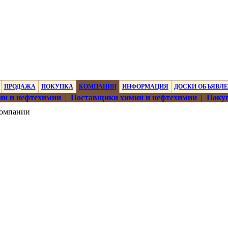
ПРОДАЖА
ПОКУПКА
КОМПАНИИ
ИНФОРМАЦИЯ
ДОСКИ ОБЪЯВЛ
ии и нефтехимии
|
Поставщики химии и нефтехимии
|
Покуп
омпании