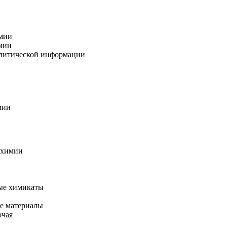
мии
мии
алитической информации
мии
 химии
ые химикаты
е материалы
очая